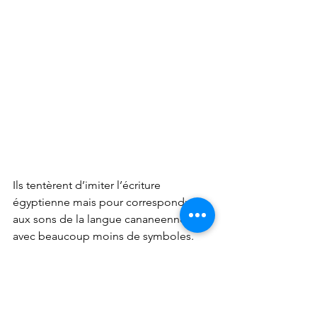
Ils tentèrent d’imiter l’écriture 
égyptienne mais pour correspondre 
aux sons de la langue cananeenne et 
avec beaucoup moins de symboles. 
Ces travailleurs cananeens vont 
continuer à jouer au rébus mais seul le 
premier son du symbole représenté 
sera utilisé pour constituer le mot 