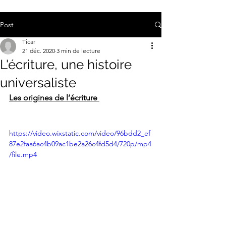
Post
Ticar
21 déc. 2020
3 min de lecture
L'écriture, une histoire
universaliste
Les origines de l’écriture 
https://video.wixstatic.com/video/96bdd2_ef
87e2faa6ac4b09ac1be2a26c4fd5d4/720p/mp4
/file.mp4